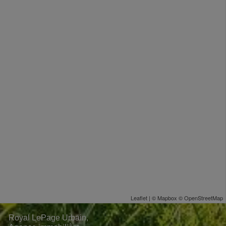
Leaflet
| ©
Mapbox
©
OpenStreetMap
Royal LePage Urbain,