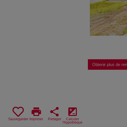
Obtenir plus de r
print
share
iso
Sauvegarder
Imprimer
Partager
Calculer
l'hypothèque