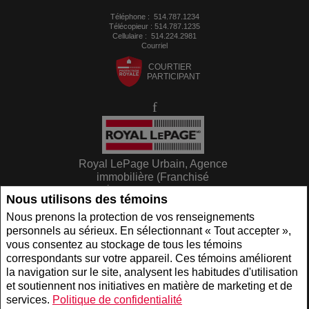
Téléphone :
514.787.1234
Télécopieur : 514.787.1235
Cellulaire :
514.224.2981
Courriel
COURTIER
PARTICIPANT
Royal LePage Urbain, Agence
immobilière (Franchisé
indépendant et autonome)
Nous utilisons des témoins
6500 AVENUE De Lorimier
Montreal, QC H2G2P6
Nous prenons la protection de vos renseignements
personnels au sérieux. En sélectionnant « Tout accepter »,
vous consentez au stockage de tous les témoins
www.royallepage.ca
|
Politique de confidentialité
|
Clause de non-responsabilité
|
correspondants sur votre appareil. Ces témoins améliorent
Conditions d'utilisation
la navigation sur le site, analysent les habitudes d'utilisation
Tous les renseignements affichés sont jugés fiables; leur exactitude n'est toutefois pas
et soutiennent nos initiatives en matière de marketing et de
garantie et doit être vérifiée de façon indépendante. Aucune garantie ni représentation
de quelque nature que ce soit est donnée quant à l'exactitude desdits
services.
Politique de confidentialité
renseignements. Ne vise pas à solliciter les acheteurs ou vendeurs, propriétaires ou