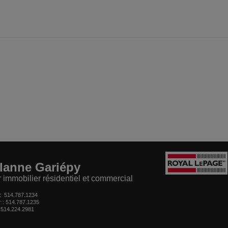
lanne Gariépy
r immobilier résidentiel et commercial
 :
514.787.1234
r : 514.787.1235
:
514.224.2981