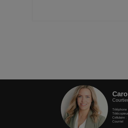
Caro
Courtie
Téléphone
Télécopieu
Cellulaire 
Courriel