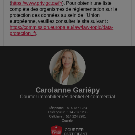
(
https://www.priv.gc.ca/fr/
). Pour obtenir une liste
complète des organismes de réglementation sur la
protection des données au sein de l’Union
européenne, veuillez consulter le site suivant :
https://commission.europa.eu/law/law-topic/data-
protection_fr
.
Carolanne Gariépy
Courtier immobilier résidentiel et commercial
Téléphone :
514.787.1234
Télécopieur : 514.787.1235
Cellulaire :
514.224.2981
Courriel
COURTIER
PARTICIPANT