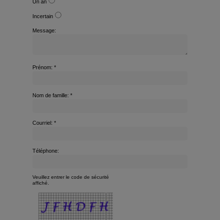
Un an
Incertain
Message:
Prénom: *
Nom de famille: *
Courriel: *
Téléphone:
Veuillez entrer le code de sécurité
affiché.