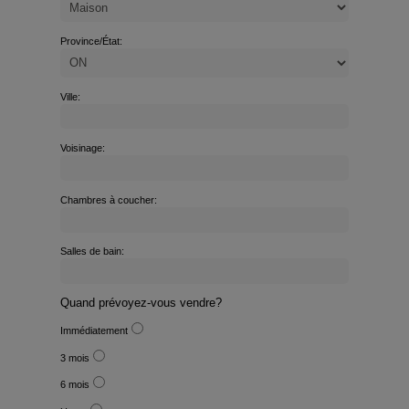
Province/État:
Ville:
Voisinage:
Chambres à coucher:
Salles de bain:
Quand prévoyez-vous vendre?
Immédiatement
3 mois
6 mois